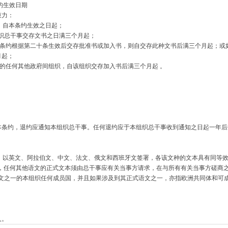
的生效日期
力：
家，自本条约生效之日起；
组织总干事交存文书之日满三个月起；
在本条约根据第二十条生效后交存批准书或加入书，则自交存此种文书后满三个月起；
月起；
方的任何其他政府间组织，自该组织交存加入书后满三个月起 。
约，退约应通知本组织总干事。任何退约应于本组织总干事收到通知之日起一年后
，以英文、阿拉伯文、中文、法文、俄文和西班牙文签署，各该文种的文本具有同等
外，任何其他语文的正式文本须由总干事应有关当事方请求，在与所有有关当事方磋商
语文之一的本组织任何成员国，并且如果涉及到其正式语文之一，亦指欧洲共同体和可
人。