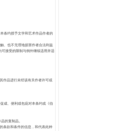
依本条约授予文学和艺术作品作者的
抵触、也不无理地损害作者合法利益
为可接受的限制与例外继续适用并适
其作品进行未经该有关作者许可或
、促成、便利或包庇对本条约或《伯
作品的复制品。
用的条款和条件的信息，和代表此种