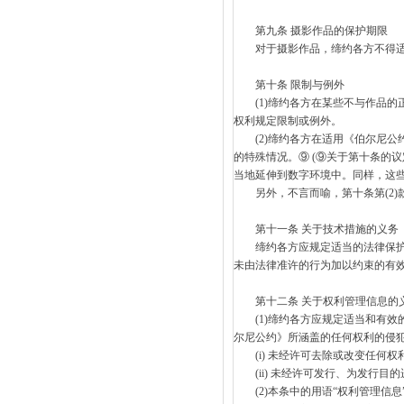
第九条 摄影作品的保护期限
对于摄影作品，缔约各方不得适用
第十条 限制与例外
(1)缔约各方在某些不与作品的
权利规定限制或例外。
(2)缔约各方在适用《伯尔尼公
的特殊情况。⑨ (⑨关于第十条的
当地延伸到数字环境中。同样，这
另外，不言而喻，第十条第(2)
第十一条 关于技术措施的义务
缔约各方应规定适当的法律保护和
未由法律准许的行为加以约束的有
第十二条 关于权利管理信息的
(1)缔约各方应规定适当和有效
尔尼公约》所涵盖的任何权利的侵
(i) 未经许可去除或改变任何权
(ii) 未经许可发行、为发行目
(2)本条中的用语“权利管理信