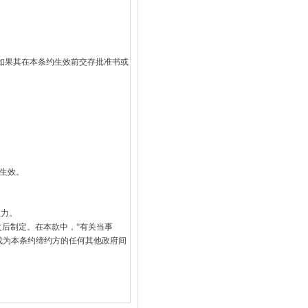
或如果其在本条约生效前交存批准书或
生效。
效力。
之后制定。在本款中，“有关当事
成为本条约缔约方的任何其他政府间