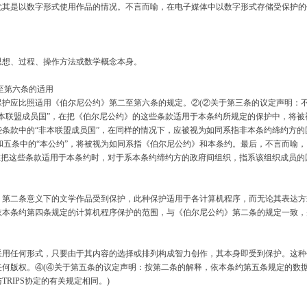
尤其是以数字形式使用作品的情况。不言而喻，在电子媒体中以数字形式存储受保护的
想、过程、操作方法或数学概念本身。
至第六条的适用
应比照适用《伯尔尼公约》第二至第六条的规定。②(②关于第三条的议定声明：不
本联盟成员国”，在把《伯尔尼公约》的这些条款适用于本条约所规定的保护中，将
条款中的“非本联盟成员国”，在同样的情况下，应被视为如同系指非本条约缔约方的国
四和五条中的“本公约”，将被视为如同系指《伯尔尼公约》和本条约。最后，不言而喻
在把这些条款适用于本条约时，对于系本条约缔约方的政府间组织，指系该组织成员的
二条意义下的文学作品受到保护，此种保护适用于各计算机程序，而无论其表达方式
本条约第四条规定的计算机程序保护的范围，与《伯尔尼公约》第二条的规定一致，并与
任何形式，只要由于其内容的选择或排列构成智力创作，其本身即受到保护。这种
何版权。④(④关于第五条的议定声明：按第二条的解释，依本条约第五条规定的数据
RIPS协定的有关规定相同。)