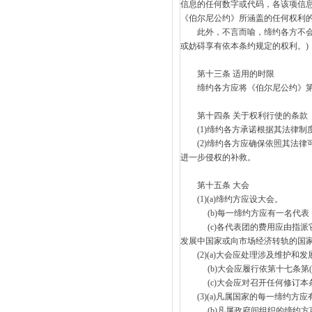
信息的任何数字或代码，各该项信息
《伯尔尼公约》所涵盖的任何权利
此外，不言而喻，缔约各方不会依
或妨碍享有依本条约规定的权利。)
第十三条 适用的时限
缔约各方应将《伯尔尼公约》第
第十四条 关于权利行使的条款
(1)缔约各方承诺根据其法律制
(2)缔约各方应确保依照其法律
进一步侵权的补救。
第十五条 大会
(1)(a)缔约方应设大会。
(b)每一缔约方应有一名代表，
(c)各代表团的费用应由指派它的
发展中国家或向市场经济转轨的国
(2)(a)大会应处理涉及维护和
(b)大会应履行依第十七条第(
(c)大会应对召开任何修订本条
(3)(a)凡属国家的每一缔约方
(b)凡属政府间组织的缔约方可