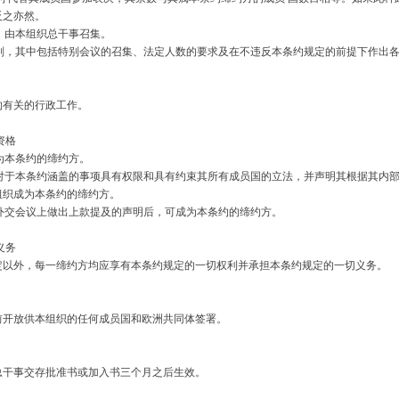
反之亦然。
，由本组织总干事召集。
则，其中包括特别会议的召集、法定人数的要求及在不违反本条约规定的前提下作出
有关的行政工作。
资格
为本条约的缔约方。
对于本条约涵盖的事项具有权限和具有约束其所有成员国的立法，并声明其根据其内
组织成为本条约的缔约方。
外交会议上做出上款提及的声明后，可成为本条约的缔约方。
义务
外，每一缔约方均应享有本条约规定的一切权利并承担本条约规定的一切义务。
以前开放供本组织的任何成员国和欧洲共同体签署。
干事交存批准书或加入书三个月之后生效。