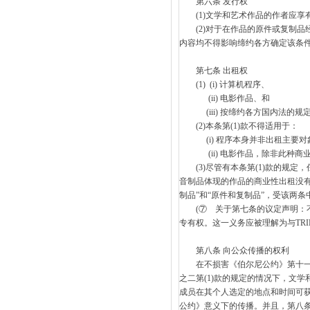
第六条 发行权
(1)文学和艺术作品的作者应享
(2)对于在作品的原件或复制品经
内容均不得影响缔约各方确定该条
第七条 出租权
(1) (i) 计算机程序、
(ii) 电影作品、和
(iii) 按缔约各方国内法的规
(2)本条第(1)款不得适用于：
(i) 程序本身并非出租主要对
(ii) 电影作品，除非此种商业
(3)尽管有本条第(1)款的规定
音制品体现的作品的商业性出租没有
制品”和“原件和复制品”，受该两
(⑦ 关于第七条的议定声明：不
专有权。这一义务应被理解为与TRIP
第八条 向公众传播的权利
在不损害《伯尔尼公约》第十一条第(1)款
之二第(1)款的规定的情况下，文
成员在其个人选定的地点和时间可
公约》意义下的传播。并且，第八条