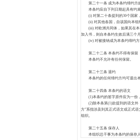
第二十一条 成为本条约缔约方
本条约应自下列日期起具有约束
(i) 对第二十条提到的30个国
(ii) 对其他各国，自该国向本
(iii) 对欧洲共同体，如果其
加入书，则自本条约生效后满三个
(iv) 对被接纳成为本条约缔约
第二十二条 本条约不得有保留
本条约不允许有任何保留。
第二十三条 退约
本条约的任何缔约方均可退出本条
第二十四条 本条约的语文
(1)本条约的签字原件应为一份
(2)除本条第(1)款提到的语文
方”系指涉及到其正式语文或正式
组织。
第二十五条 保存人
本组织总干事为本条约的保存