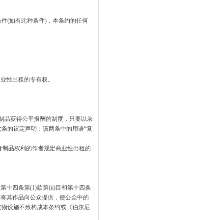
件(如有此种条件)，本条约的任何
商业性出租的专有权。
复制品获得公平报酬的制度，只要以录
条的议定声明：该两条中的用语“复
音制品权利的作者规定商业性出租的
第十四条第(1)款第(ii)目和第十四条
括将其作品向公众提供，使公众中的
实物设施不致构成本条约或《伯尔尼