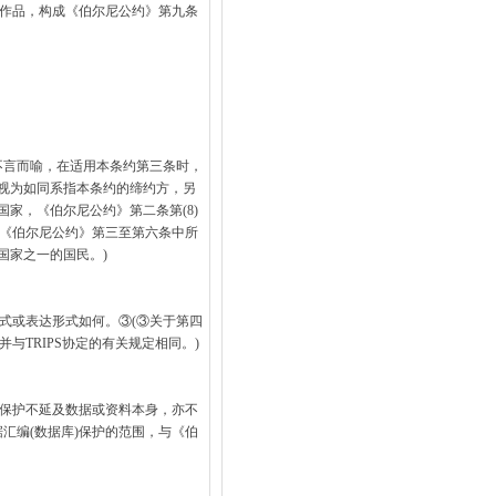
作品，构成《伯尔尼公约》第九条
言而喻，在适用本条约第三条时，
被视为如同系指本条约的缔约方，另
家，《伯尔尼公约》第二条第(8)
，《伯尔尼公约》第三至第六条中所
国家之一的国民。)
或表达形式如何。③(③关于第四
TRIPS协定的有关规定相同。)
保护不延及数据或资料本身，亦不
汇编(数据库)保护的范围，与《伯