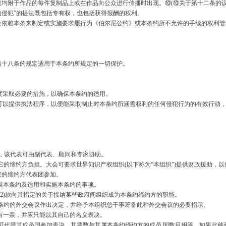
均附于作品的每件复制品上或在作品向公众进行传播时出现。⑩(⑩关于第十二条的议
的侵犯”的提法既包括专有权，也包括获得报酬的权利。
赖本条来制定或实施要求履行为《伯尔尼公约》或本条约所不允许的手续的权利管
十八条的规定适用于本条约所规定的一切保护。
度采取必要的措施，以确保本条约的适用。
可以提供执法程序，以便能采取制止对本条约所涵盖权利的任何侵犯行为的有效行动
该代表可由副代表、顾问和专家协助。
缔约方负担。大会可要求世界知识产权组织(以下称为“本组织”)提供财政援助，
家的缔约方代表团参加。
发展本条约及适用和实施本条约的事项。
2)款向其指定的关于接纳某些政府间组织成为本条约缔约方的职能。
约的外交会议作出决定，并给予本组织总干事筹备此种外交会议的必要指示。
应有一票，并应只能以其自己的名义表决。
代替其成员国参加表决，其票数与其属本条约缔约方的成员 国数目相等。如果此种