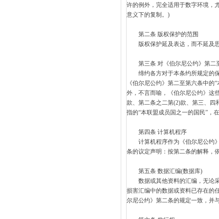
许的例外，完全适用于数字环境，
意义下的复制。)
第二条 版权保护的范围
版权保护延及表达，而不延及思
第三条 对《伯尔尼公约》第二
缔约各方对于本条约所规定的保护
《伯尔尼公约》第二至第六条中的“
外，不言而喻，《伯尔尼公约》这些
款、第二条之二第(2)款、第三、
指的“本联盟成员国之一的国民”，
第四条 计算机程序
计算机程序作为《伯尔尼公约》第
条的议定声明：按第二条的解释，依
第五条 数据汇编(数据库)
数据或其他资料的汇编，无论采用
损害汇编中的数据或资料已存在的任
尔尼公约》第二条的规定一致，并与T