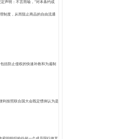
定声明：不言而喻，“对本条约或
理制度，从而阻止商品的自由流通
，包括防止侵权的快速补救和为遏制
以便利按照联合国大会既定惯例认为是
政府间组织的任何一个成员国行使其