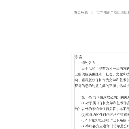
首页标题
ꄲ
世界知识产权组织版权条
序 言
缔约各方，
出于以尽可能有效和一致的方式发
以提供解决由经济、社会、文化和
响，强调版权保护作为文学和艺术
获得信息的利益之间的平衡，达成
第一条 与《伯尔尼公约》的关
(1)对于属《保护文学和艺术作
约》以外的条约有任何关联，亦不
(2)本条约的任何内容均不得减
(3)“《伯尔尼公约》”以下系指《
(4)缔约各方应遵守《伯尔尼公约