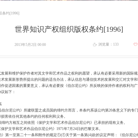
约[1996]
世界知识产权组织版权条约[1996]
浏览量：
133
2013年5月2日
00:00
ꄀ
ꄘ
展和维护保护作者对其文学和艺术作品之权利的愿望，承认有必要采用新的国际规
技术发展新形势所提出的问题的适当办法，承认信息与通信技术的发展和交汇对文学和
创作促进因素的重要意义，承认有必要按《伯尔尼公约》所反映的保持作者的权利与广
协议如下：
系
品伯尔尼公约》所建联盟之成员国的缔约方而言，本条约系该公约第20条意义下的专
得损害依任何其他条约的任何权利和义务。
损缔约方相互之间依照《保护文学和艺术作品伯尔尼公约》已承担的现有义务。
保护文学和艺术作品伯尔尼公约》1971年7月24日的巴黎文本。
》第一至第二十一条和附件的规定①(①关于第一条第(4)款的议定声明：《伯尔尼