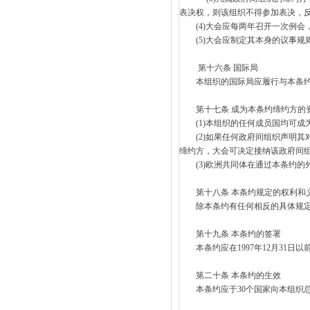
表决权，则该组织不得参加表决，
(4)大会应每两年召开一次例会
(5)大会应制定其本身的议事规
第十六条 国际局
本组织的国际局应履行与本条约
第十七条 成为本条约缔约方的
(1)本组织的任何成员国均可成
(2)如果任何政府间组织声明其
缔约方，大会可决定接纳该政府间
(3)欧洲共同体在通过本条约的
第十八条 本条约规定的权利和
除本条约有任何相反的具体规定以
第十九条 本条约的签署
本条约应在1997年12月31日
第二十条 本条约的生效
本条约应于30个国家向本组织总