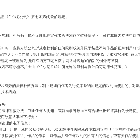
《伯尔尼公约》第七条第(4)款的规定。
正常利用相抵触、也不无理地损害作者合法利益的特殊情况下，可在其国内立法中对
约》时，应将对该公约所规定权利的任何限制或例外限于某些不与作品的正常利用相
议定声明：不言而喻，第十条的规定允许缔约各方将其国内法中依《伯尔尼公约》被认
些规定应被理解为 允许缔约方制定对数字网络环境适宜的新的例外与限制。
款既不缩小也不扩大由《伯尔尼公约》所允许的限制与例外的可适用性范围。)
有效的法律补救办法，制止规避由作者为行使本条约所规定的权利而使用的、对就
效技术措施。
义务
的法律补救办法，制止任何人明知、或就民事补救而言有合理根据知道其行为会诱使
犯而故意从事以下行为：
利管理的电子信息；
的进口、广播、或向公众传播明知已被未经许可去除或改变权利管理电子信息的作品或
息”系指识别作品、作品的作者、对作品拥有任何权利的所有人的信息，或有关作品使