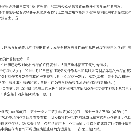
有授权通过销售或其他所有权转让形式向公众提供其作品原件和复制品的专有权。
作者授权被首次销售或其他所有权转让之后适用本条第(1)款中权利的用尽所依据的条
件的自由。⑤
定，以录音制品体现的作品的作者，应享有授权将其作品的原件 或复制品向公众进行
象的计算机程序；和
性出租已导致对此种作品的广泛复制，从而严重地损害了复制 专有权。
，任何缔约方如在1994年4月15日已有且现仍实行作者出租其以录音制品体现的作品的
引起对作者复制专有权的严重损害，即可保留这一制度。⑥⑦(⑤⑥ 关于第六和第七
条中发行权和出租权的约束，专指可作为有形物品投放流通的固定的复制品。)
言而喻，第七条第(1)款规定的义务不要求缔约方对依照该缔约方法律未授予其对录
S协定第十四条第(4)款相一致。)
第(ii)目、第十一条之二第(1)款第(i)和(ii)目 、第十一条之三第(1)款第(ii)目、
学和艺术作品的作者应享有专有权，以授权将其作品以有线或无线方式向公众传播，包
获得这些作品。⑧(⑧关于第七条的议定声明：不言而喻，仅仅为促成或进行传播提供
中的任何内容均不得理解为阻止缔约方适用第十一条之二第(2)款。)